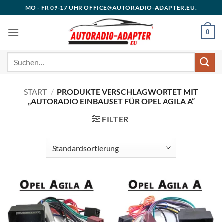
Zum
MO - FR 09-17 UHR OFFICE@AUTORADIO-ADAPTER.EU.
Inhalt
springen
0
Suchen
nach:
START
/
PRODUKTE VERSCHLAGWORTET MIT
„AUTORADIO EINBAUSET FÜR OPEL AGILA A“
FILTER