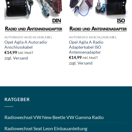
AUTORADIO ANSCHLUSSKABEL
AUTORADIO ANSCHLUSSKABEL
Opel Agila A Autoradio
Opel Agila A Radio
Anschlusskabel
Adapterkabel ISO
Antennenadapter
€
14,99
inkl. MwST
€
14,99
zzgl.
Versand
inkl. MwST
zzgl.
Versand
RATGEBER
Radiowechsel VW New Beetle VW Gamma Radio
Radiowechsel Seat Leon Einbauanleitung