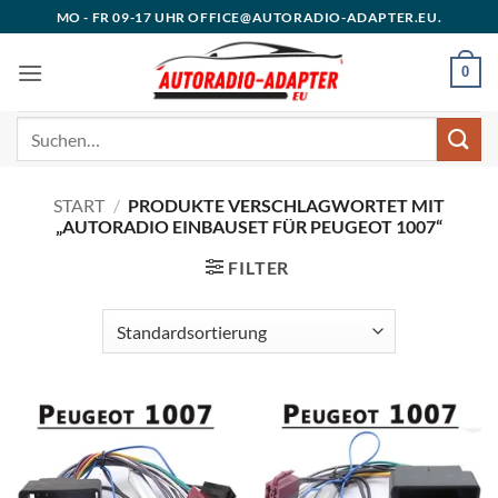
Zum
MO - FR 09-17 UHR OFFICE@AUTORADIO-ADAPTER.EU.
Inhalt
springen
0
Suchen
nach:
START
/
PRODUKTE VERSCHLAGWORTET MIT
„AUTORADIO EINBAUSET FÜR PEUGEOT 1007“
FILTER