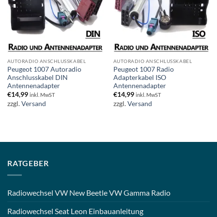
AUTORADIO ANSCHLUSSKABEL
AUTORADIO ANSCHLUSSKABEL
Peugeot 1007 Autoradio
Peugeot 1007 Radio
Anschlusskabel DIN
Adapterkabel ISO
Antennenadapter
Antennenadapter
€
14,99
€
14,99
inkl. MwST
inkl. MwST
zzgl.
Versand
zzgl.
Versand
RATGEBER
Radiowechsel VW New Beetle VW Gamma Radio
Radiowechsel Seat Leon Einbauanleitung