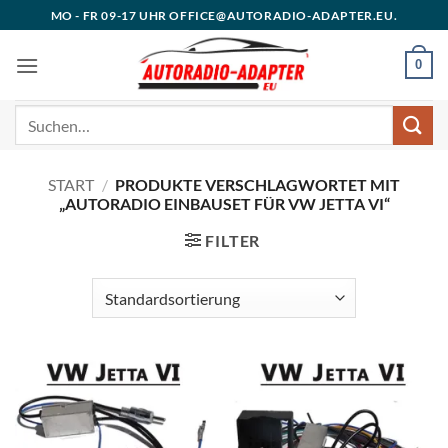
Zum
MO - FR 09-17 UHR OFFICE@AUTORADIO-ADAPTER.EU.
Inhalt
springen
0
Suchen
nach:
START
/
PRODUKTE VERSCHLAGWORTET MIT
„AUTORADIO EINBAUSET FÜR VW JETTA VI“
FILTER