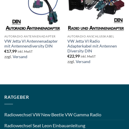
AUTORADIO ANTENNENADAPTER
AUTORADIO ANSCHLUSSKABEL
VW Jetta VI Antennenadapter
VW Jetta VI Radio
mit Antennendiversity DIN
Adapterkabel mit Antennen
Diversity DIN
€
17,99
inkl. MwST
€
22,99
zzgl.
Versand
inkl. MwST
zzgl.
Versand
RATGEBER
Radiowechsel VW New Beetle VW Gamma Radio
Radiowechsel Seat Leon Einbauanleitung