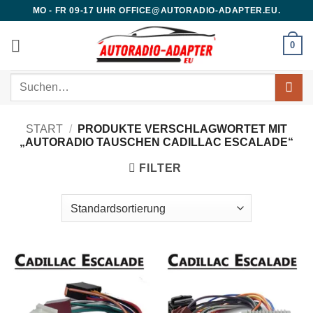
Zum
MO - FR 09-17 UHR OFFICE@AUTORADIO-ADAPTER.EU.
Inhalt
springen
0
Suchen
nach:
START
/
PRODUKTE VERSCHLAGWORTET MIT
„AUTORADIO TAUSCHEN CADILLAC ESCALADE“
FILTER