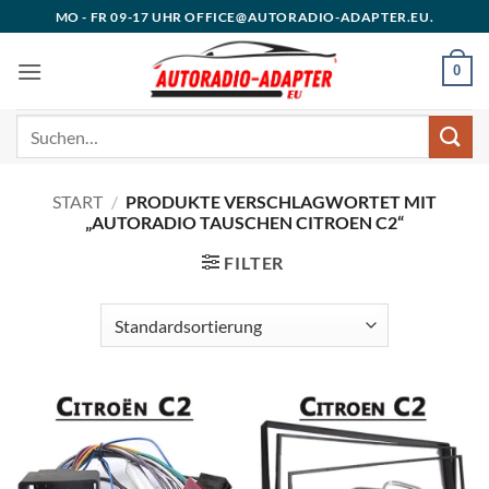
Zum
MO - FR 09-17 UHR OFFICE@AUTORADIO-ADAPTER.EU.
Inhalt
springen
0
Suchen
nach:
START
/
PRODUKTE VERSCHLAGWORTET MIT
„AUTORADIO TAUSCHEN CITROEN C2“
FILTER