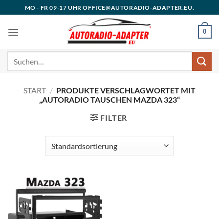
Zum
MO - FR 09-17 UHR OFFICE@AUTORADIO-ADAPTER.EU.
Inhalt
springen
0
Suchen
nach:
START
/
PRODUKTE VERSCHLAGWORTET MIT
„AUTORADIO TAUSCHEN MAZDA 323“
FILTER