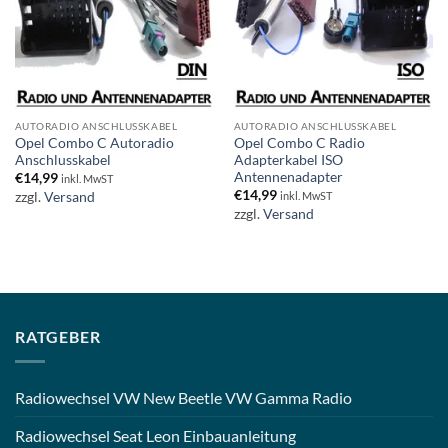
AUTORADIO ANSCHLUSSKABEL
AUTORADIO ANSCHLUSSKABEL
Opel Combo C Autoradio
Opel Combo C Radio
Anschlusskabel
Adapterkabel ISO
Antennenadapter
€
14,99
inkl. MwST
€
14,99
zzgl.
Versand
inkl. MwST
zzgl.
Versand
RATGEBER
Radiowechsel VW New Beetle VW Gamma Radio
Radiowechsel Seat Leon Einbauanleitung