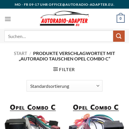
Zum
MO - FR 09-17 UHR OFFICE@AUTORADIO-ADAPTER.EU.
Inhalt
springen
0
Suchen
nach:
START
/
PRODUKTE VERSCHLAGWORTET MIT
„AUTORADIO TAUSCHEN OPEL COMBO C“
FILTER