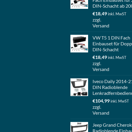
DIN-Schacht ab 20
€
18,49
inkl. MwST
zzgl.
Versand
VW T5 1 DIN Fach
Einbauset für Dopp
DIN-Schacht
€
18,49
inkl. MwST
zzgl.
Versand
Iveco Daily 2014-2
DIN Radioblende
Lenkradfernbedien
€
104,99
inkl. MwST
zzgl.
Versand
Jeep Grand Cherok
Radioblende Einba