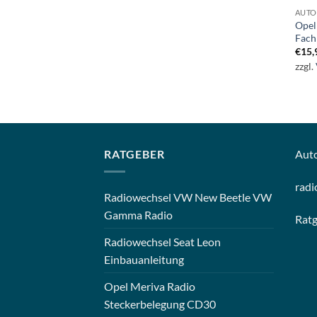
AUTO
Opel
Fach
€
15,
zzgl.
RATGEBER
Aut
radi
Radiowechsel VW New Beetle VW
Gamma Radio
Rat
Radiowechsel Seat Leon
Einbauanleitung
Opel Meriva Radio
Steckerbelegung CD30