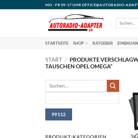
Zum
MO - FR 09-17 UHR OFFICE@AUTORADIO-ADAP
Inhalt
springen
Suchen
nach:
STARTSEITE
SHOP
RATGEBER
EINBAUAN
START
/
PRODUKTE VERSCHLAGW
TAUSCHEN OPEL OMEGA“
PRODUKT-KATEGORIEN