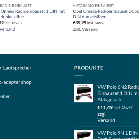
RADIO EINBAUSET
AUTORADIO EINBAUSET
 Omega Radioeinbauset 1 DIN mit
Opel Omega Radioeinbauset Dopp
 dunkelsilber
DIN dunkelsilber
99
€
39,99
inkl. MwST
inkl. MwST
Versand
zzgl.
Versand
o-
Lautsprecher
PRODUKTE
o-
adapter shop
VW Polo 6N2 Radi
Einbauset 1 DIN mi
geber
Ablagefach
€
11,49
inkl. MwST
zzgl.
Versand
VW Polo 9N 1 DIN
Fach Einbauset für 