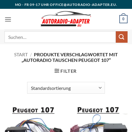
Zum
MO - FR 09-17 UHR OFFICE@AUTORADIO-ADAPTER.EU.
Inhalt
springen
0
Suchen
nach:
START
/
PRODUKTE VERSCHLAGWORTET MIT
„AUTORADIO TAUSCHEN PEUGEOT 107“
FILTER