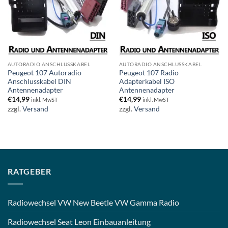
AUTORADIO ANSCHLUSSKABEL
AUTORADIO ANSCHLUSSKABEL
Peugeot 107 Autoradio
Peugeot 107 Radio
Anschlusskabel DIN
Adapterkabel ISO
Antennenadapter
Antennenadapter
€
14,99
€
14,99
inkl. MwST
inkl. MwST
zzgl.
Versand
zzgl.
Versand
RATGEBER
Radiowechsel VW New Beetle VW Gamma Radio
Radiowechsel Seat Leon Einbauanleitung