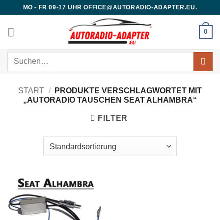
Zum
MO - FR 09-17 UHR OFFICE@AUTORADIO-ADAPTER.EU.
Inhalt
springen
0
Suchen
nach:
START
/
PRODUKTE VERSCHLAGWORTET MIT
„AUTORADIO TAUSCHEN SEAT ALHAMBRA“
FILTER