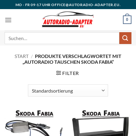
Zum
MO - FR 09-17 UHR OFFICE@AUTORADIO-ADAPTER.EU.
Inhalt
springen
0
Suchen
nach:
START
/
PRODUKTE VERSCHLAGWORTET MIT
„AUTORADIO TAUSCHEN SKODA FABIA“
FILTER