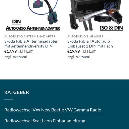
AUTORADIO ANTENNENADAPTER
AUTORADIO EINBAUSET
Skoda Fabia Antennenadapter
Skoda Fabia I Autoradio
mit Antennendiversity DIN
Einbauset 1 DIN mit Fach
€
17,99
€
19,99
inkl. MwST
inkl. MwST
zzgl.
Versand
zzgl.
Versand
RATGEBER
Radiowechsel VW New Beetle VW Gamma Radio
Radiowechsel Seat Leon Einbauanleitung