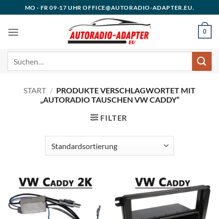
Zum
MO - FR 09-17 UHR OFFICE@AUTORADIO-ADAPTER.EU.
Inhalt
springen
0
Suchen
nach:
START
/
PRODUKTE VERSCHLAGWORTET MIT
„AUTORADIO TAUSCHEN VW CADDY“
FILTER