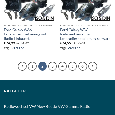
FORD GALAXY AUTORADIO EINBAUSET
FORD GALAXY AUTORADIO EINBAUSET
Ford Galaxy WA6
Ford Galaxy WA6
Lenkradfernbedienung mit
Radioeinbauset für
Radio Einbauset
Lenkradfernbedienung schwarz
€
74,99
€
74,99
inkl. MwST
inkl. MwST
zzgl.
Versand
zzgl.
Versand
1
2
3
4
5
6
RATGEBER
Radiowechsel VW New Beetle VW Gamma Radio