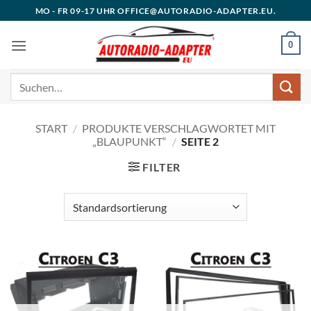
Zum
MO - FR 09-17 UHR OFFICE@AUTORADIO-ADAPTER.EU.
Inhalt
springen
0
Suchen
nach:
START
/
PRODUKTE VERSCHLAGWORTET MIT
„BLAUPUNKT“
/
SEITE 2
FILTER