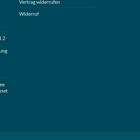
Vertrag widerrufen
Widerruf
1 2
ung
ee
uset