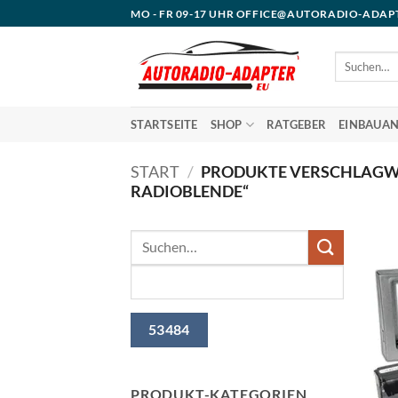
Zum
MO - FR 09-17 UHR OFFICE@AUTORADIO-ADAP
Inhalt
springen
Suchen
nach:
STARTSEITE
SHOP
RATGEBER
EINBAUAN
START
/
PRODUKTE VERSCHLAGWO
RADIOBLENDE“
PRODUKT-KATEGORIEN