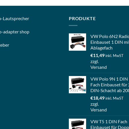
o-
Lautsprecher
PRODUKTE
o-
adapter shop
VW Polo 6N2 Radi
Einbauset 1 DIN mi
geber
Ablagefach
€
11,49
inkl. MwST
zzgl.
Versand
VW Polo 9N 1 DIN
Fach Einbauset für 
DIN-Schacht ab 20
€
18,49
inkl. MwST
zzgl.
Versand
VW T5 1 DIN Fach
Einbauset für Dopp