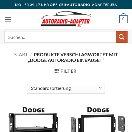
Zum
MO - FR 09-17 UHR OFFICE@AUTORADIO-ADAPTER.EU.
Inhalt
springen
0
Suchen
nach:
START
/
PRODUKTE VERSCHLAGWORTET MIT
„DODGE AUTORADIO EINBAUSET“
FILTER