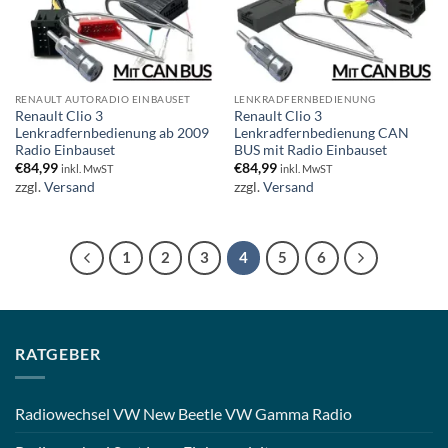
RENAULT AUTORADIO EINBAUSET
LENKRADFERNBEDIENUNG
Renault Clio 3
Renault Clio 3
Lenkradfernbedienung ab 2009
Lenkradfernbedienung CAN
Radio Einbauset
BUS mit Radio Einbauset
€
84,99
€
84,99
inkl. MwST
inkl. MwST
zzgl.
Versand
zzgl.
Versand
1
2
3
4
5
6
RATGEBER
Radiowechsel VW New Beetle VW Gamma Radio