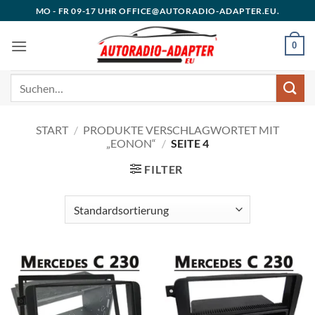
Zum
MO - FR 09-17 UHR OFFICE@AUTORADIO-ADAPTER.EU.
Inhalt
springen
0
Suchen
nach:
START
/
PRODUKTE VERSCHLAGWORTET MIT
„EONON“
/
SEITE 4
FILTER