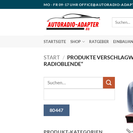
Zum
MO - FR 09-17 UHR OFFICE@AUTORADIO-ADAP
Inhalt
springen
Suchen
nach:
STARTSEITE
SHOP
RATGEBER
EINBAUAN
START
/
PRODUKTE VERSCHLAGWO
RADIOBLENDE“
PRODUKT-KATEGORIEN