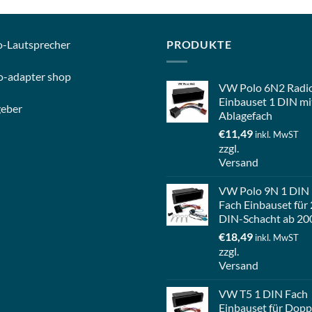
o-
Lautsprecher
PRODUKTE
o-
adapter shop
VW Polo 6N2 Radi
Einbauset 1 DIN mi
geber
Ablagefach
€
11,49
inkl. MwST
zzgl.
Versand
VW Polo 9N 1 DIN
Fach Einbauset für 
DIN-Schacht ab 20
€
18,49
inkl. MwST
zzgl.
Versand
VW T5 1 DIN Fach
Einbauset für Dopp