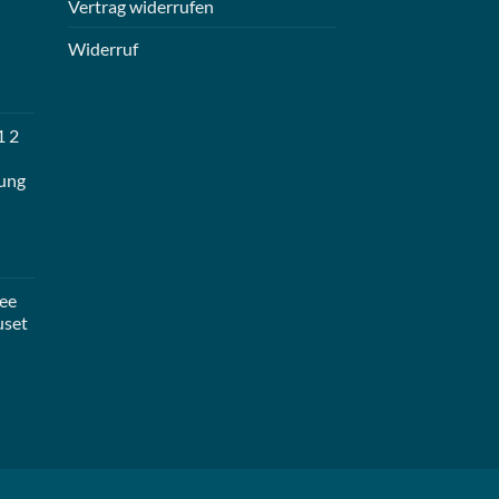
Vertrag widerrufen
Widerruf
1 2
ung
ee
uset