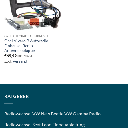
OPEL AUTORADIO EINBAUSET
Opel Vivaro B Autoradio
Einbauset Radio-
Antennenadapter
€
69,99
inkl. MwST
zzgl.
Versand
RATGEBER
Radiowechsel VW New Beetle VW Gamma Radio
Radiowechsel Seat Leon Einbauanleitung