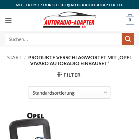
Zum
MO - FR 09-17 UHR OFFICE@AUTORADIO-ADAPTER.EU.
Inhalt
springen
0
Suchen
nach:
START
/
PRODUKTE VERSCHLAGWORTET MIT „OPEL
VIVARO AUTORADIO EINBAUSET“
FILTER