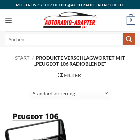
Zum
MO - FR 09-17 UHR OFFICE@AUTORADIO-ADAPTER.EU.
Inhalt
springen
0
Suchen
nach:
START
/
PRODUKTE VERSCHLAGWORTET MIT
„PEUGEOT 106 RADIOBLENDE“
FILTER