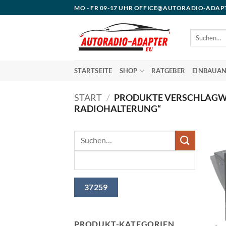
Zum
MO - FR 09-17 UHR OFFICE@AUTORADIO-ADAP
Inhalt
springen
Suchen
nach:
STARTSEITE
SHOP
RATGEBER
EINBAUAN
START
/
PRODUKTE VERSCHLAGWO
RADIOHALTERUNG“
PRODUKT-KATEGORIEN