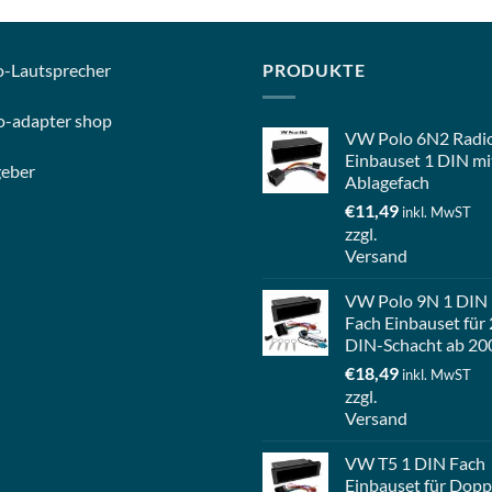
o-
Lautsprecher
PRODUKTE
o-
adapter shop
VW Polo 6N2 Radi
Einbauset 1 DIN mi
geber
Ablagefach
€
11,49
inkl. MwST
zzgl.
Versand
VW Polo 9N 1 DIN
Fach Einbauset für 
DIN-Schacht ab 20
€
18,49
inkl. MwST
zzgl.
Versand
VW T5 1 DIN Fach
Einbauset für Dopp