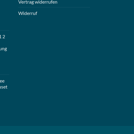
Vertrag widerrufen
Widerruf
1 2
ung
ee
uset