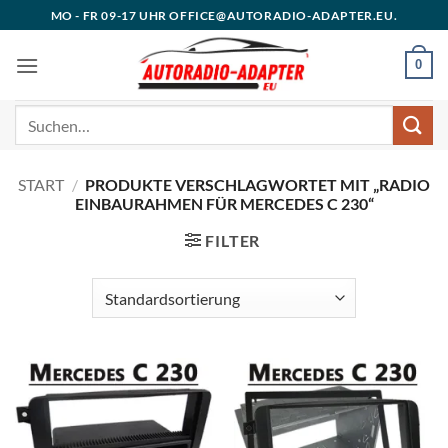
Zum
MO - FR 09-17 UHR OFFICE@AUTORADIO-ADAPTER.EU.
Inhalt
springen
0
Suchen
nach:
START
/
PRODUKTE VERSCHLAGWORTET MIT „RADIO
EINBAURAHMEN FÜR MERCEDES C 230“
FILTER