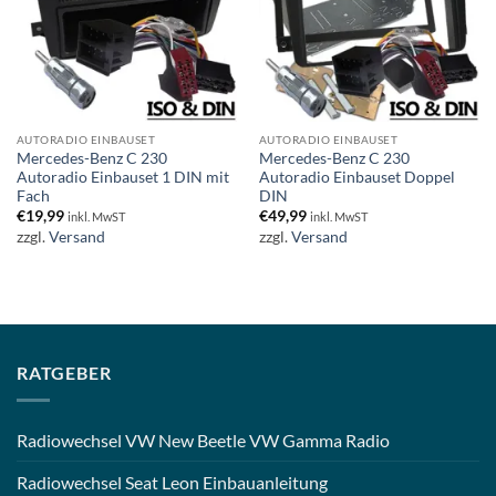
AUTORADIO EINBAUSET
AUTORADIO EINBAUSET
Mercedes-Benz C 230
Mercedes-Benz C 230
Autoradio Einbauset 1 DIN mit
Autoradio Einbauset Doppel
Fach
DIN
€
19,99
€
49,99
inkl. MwST
inkl. MwST
zzgl.
Versand
zzgl.
Versand
RATGEBER
Radiowechsel VW New Beetle VW Gamma Radio
Radiowechsel Seat Leon Einbauanleitung