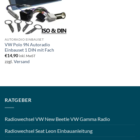
AUTORADIO EINBAUSET
VW Polo 9N Autoradio
Einbauset 1 DIN mit Fach
€
14,90
inkl. MwST
zzgl.
Versand
RATGEBER
Radiowechsel VW New Beetle VW Gamma Radio
Radiowechsel Seat Leon Einbauanleitung