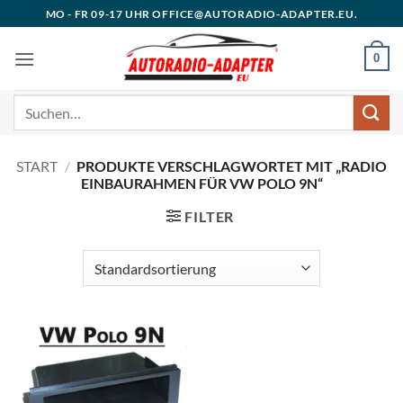
Zum
MO - FR 09-17 UHR OFFICE@AUTORADIO-ADAPTER.EU.
Inhalt
springen
0
Suchen
nach:
START
/
PRODUKTE VERSCHLAGWORTET MIT „RADIO
EINBAURAHMEN FÜR VW POLO 9N“
FILTER