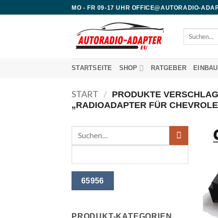
Zum
MO - FR 09-17 UHR OFFICE@AUTORADIO-ADAP
Inhalt
springen
Suchen
nach:
STARTSEITE
SHOP
RATGEBER
EINBA
START
/
PRODUKTE VERSCHLAG
„RADIOADAPTER FÜR CHEVROLE
PRODUKT-KATEGORIEN