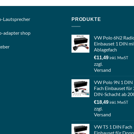
o-
Lautsprecher
PRODUKTE
o-
adapter shop
VW Polo 6N2 Radi
Einbauset 1 DIN mi
geber
Ablagefach
€
11,49
inkl. MwST
zzgl.
Versand
VW Polo 9N 1 DIN
Fach Einbauset für 
DIN-Schacht ab 20
€
18,49
inkl. MwST
zzgl.
Versand
VW T5 1 DIN Fach
Einbauset für Dopp