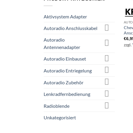
Aktivsystem Adapter
AUTO
Chev
Autoradio Anschlusskabel
Ansc
€
6,9
Autoradio
zzgl.
Antennenadapter
Autoradio Einbauset
Autoradio Entriegelung
Autoradio Zubehör
Lenkradfernbedienung
Radioblende
Unkategorisiert