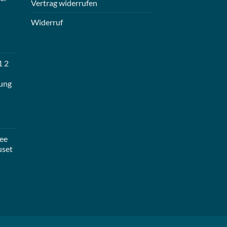
Vertrag widerrufen
Widerruf
1 2
ung
ee
uset