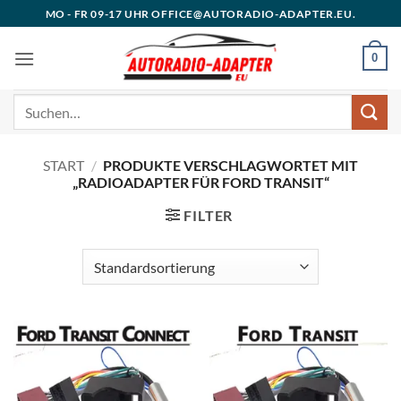
Zum
MO - FR 09-17 UHR OFFICE@AUTORADIO-ADAPTER.EU.
Inhalt
springen
0
Suchen
nach:
START
/
PRODUKTE VERSCHLAGWORTET MIT
„RADIOADAPTER FÜR FORD TRANSIT“
FILTER