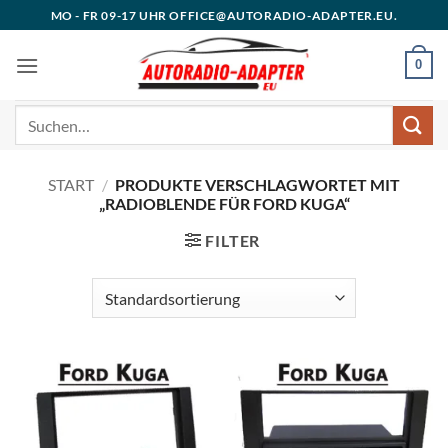
Zum
MO - FR 09-17 UHR OFFICE@AUTORADIO-ADAPTER.EU.
Inhalt
springen
0
Suchen
nach:
START
/
PRODUKTE VERSCHLAGWORTET MIT
„RADIOBLENDE FÜR FORD KUGA“
FILTER