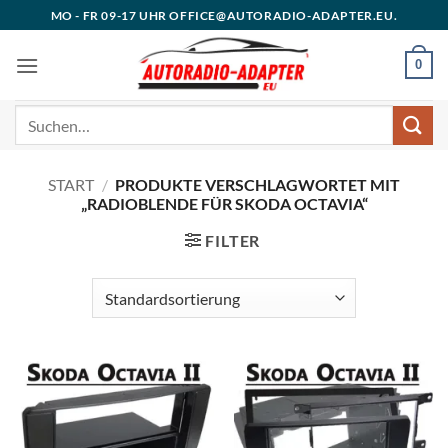
Zum
MO - FR 09-17 UHR OFFICE@AUTORADIO-ADAPTER.EU.
Inhalt
springen
0
Suchen
nach:
START
/
PRODUKTE VERSCHLAGWORTET MIT
„RADIOBLENDE FÜR SKODA OCTAVIA“
FILTER