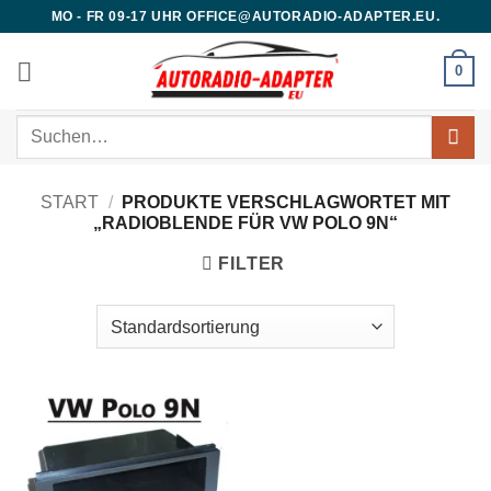
Zum
MO - FR 09-17 UHR OFFICE@AUTORADIO-ADAPTER.EU.
Inhalt
springen
0
Suchen
nach:
START
/
PRODUKTE VERSCHLAGWORTET MIT
„RADIOBLENDE FÜR VW POLO 9N“
FILTER