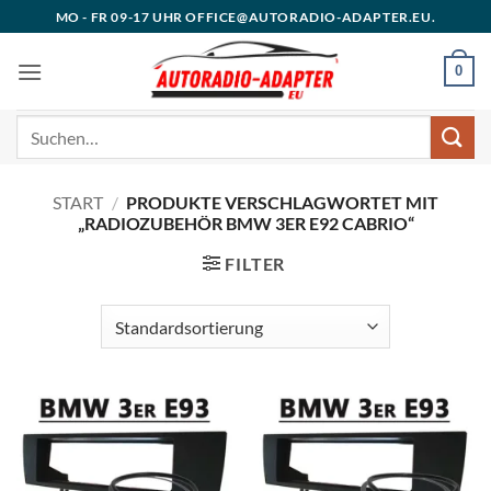
Zum
MO - FR 09-17 UHR OFFICE@AUTORADIO-ADAPTER.EU.
Inhalt
springen
0
Suchen
nach:
START
/
PRODUKTE VERSCHLAGWORTET MIT
„RADIOZUBEHÖR BMW 3ER E92 CABRIO“
FILTER