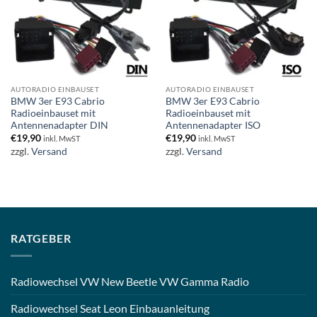
AUTORADIO EINBAUSET
AUTORADIO EINBAUSET
BMW 3er E93 Cabrio
BMW 3er E93 Cabrio
Radioeinbauset mit
Radioeinbauset mit
Antennenadapter DIN
Antennenadapter ISO
€
19,90
€
19,90
inkl. MwST
inkl. MwST
zzgl.
Versand
zzgl.
Versand
RATGEBER
Radiowechsel VW New Beetle VW Gamma Radio
Radiowechsel Seat Leon Einbauanleitung