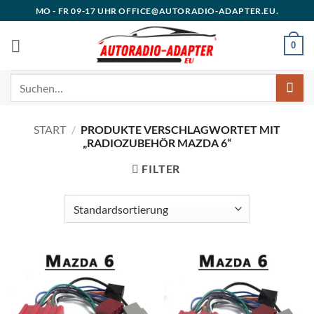
Zum
MO - FR 09-17 UHR OFFICE@AUTORADIO-ADAPTER.EU.
Inhalt
springen
0
Suchen
nach:
START
/
PRODUKTE VERSCHLAGWORTET MIT
„RADIOZUBEHÖR MAZDA 6“
FILTER