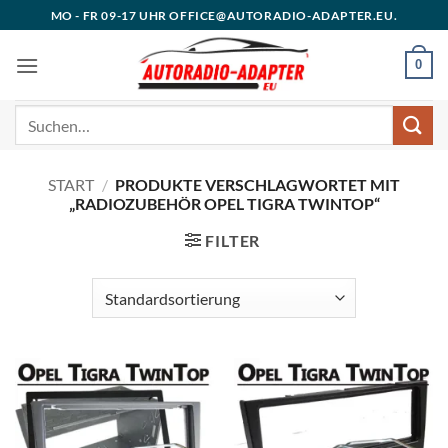
Zum
MO - FR 09-17 UHR OFFICE@AUTORADIO-ADAPTER.EU.
Inhalt
springen
0
Suchen
nach:
START
/
PRODUKTE VERSCHLAGWORTET MIT
„RADIOZUBEHÖR OPEL TIGRA TWINTOP“
FILTER