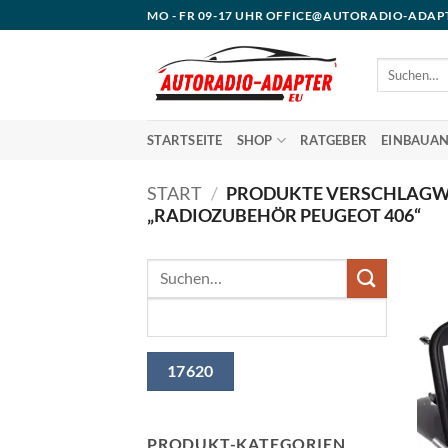
Zum
MO - FR 09-17 UHR OFFICE@AUTORADIO-ADAP
Inhalt
springen
Suchen
nach:
STARTSEITE
SHOP
RATGEBER
EINBAUAN
START
/
PRODUKTE VERSCHLAGW
„RADIOZUBEHÖR PEUGEOT 406“
PRODUKT-KATEGORIEN