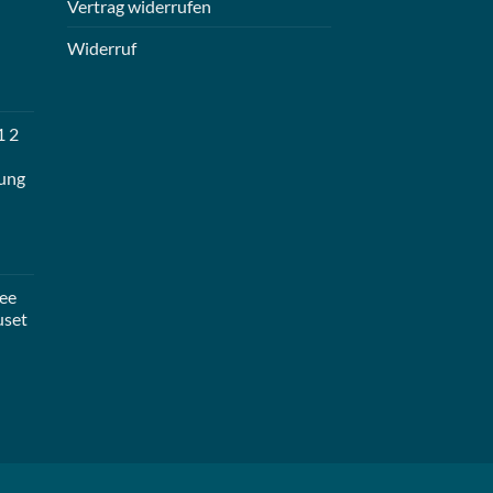
Vertrag widerrufen
Widerruf
1 2
ung
ee
uset