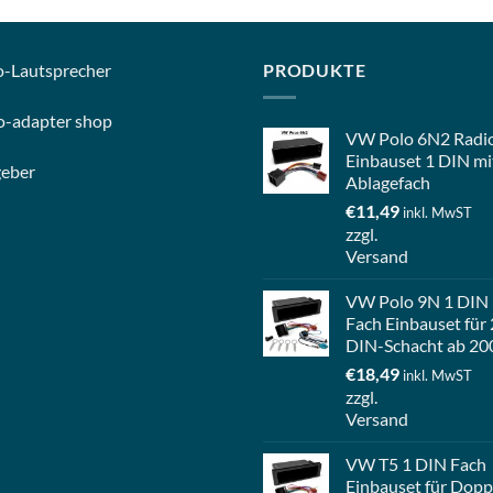
o-
Lautsprecher
PRODUKTE
o-
adapter shop
VW Polo 6N2 Radi
Einbauset 1 DIN mi
geber
Ablagefach
€
11,49
inkl. MwST
zzgl.
Versand
VW Polo 9N 1 DIN
Fach Einbauset für 
DIN-Schacht ab 20
€
18,49
inkl. MwST
zzgl.
Versand
VW T5 1 DIN Fach
Einbauset für Dopp