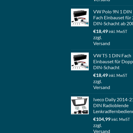
VW Polo 9N 1 DIN
Fach Einbauset für 
DIN-Schacht ab 20
€
18,49
inkl. MwST
zzgl.
Versand
VW T5 1 DIN Fach
Einbauset für Dopp
DIN-Schacht
€
18,49
inkl. MwST
zzgl.
Versand
Iveco Daily 2014-2
DIN Radioblende
Lenkradfernbedien
€
104,99
inkl. MwST
zzgl.
Versand