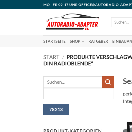
Zum
MO - FR 09-17 UHR OFFICE@AUTORADIO-ADAP
Inhalt
springen
Suchen
nach:
STARTSEITE
SHOP
RATGEBER
EINBAUAN
START
/
PRODUKTE VERSCHLAGWO
DIN RADIOBLENDE“
Se
perf
Inte
PRODUKT-KATEGORIEN