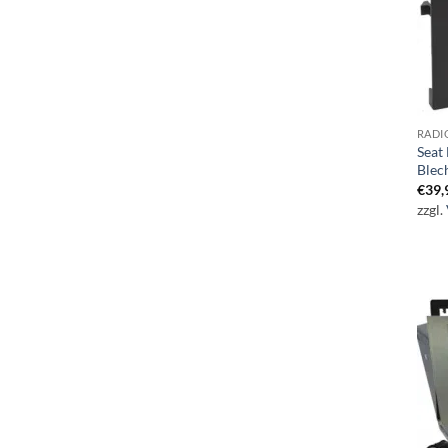
RADI
Seat
Blec
€
39,
zzgl.