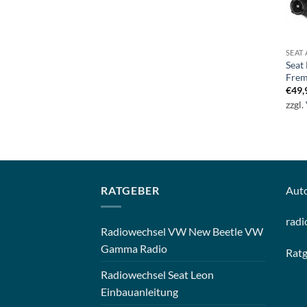
SEAT
Seat
Frem
€
49,
zzgl.
RATGEBER
Aut
radi
Radiowechsel VW New Beetle VW
Gamma Radio
Rat
Radiowechsel Seat Leon
Einbauanleitung