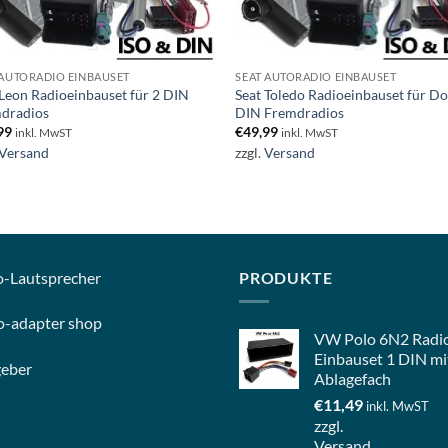
 AUTORADIO EINBAUSET
SEAT AUTORADIO EINBAUSET
 Leon Radioeinbauset für 2 DIN
Seat Toledo Radioeinbauset für D
dradios
DIN Fremdradios
99
€
49,99
inkl. MwST
inkl. MwST
Versand
zzgl.
Versand
o-
Lautsprecher
PRODUKTE
o-
adapter shop
VW Polo 6N2 Radi
Einbauset 1 DIN mi
geber
Ablagefach
€
11,49
inkl. MwST
zzgl.
Versand