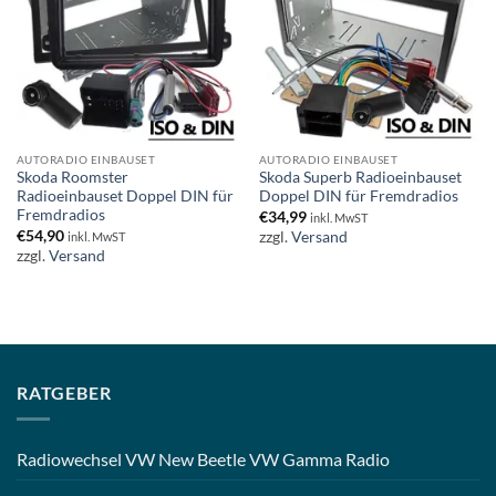
AUTORADIO EINBAUSET
AUTORADIO EINBAUSET
Skoda Roomster
Skoda Superb Radioeinbauset
Radioeinbauset Doppel DIN für
Doppel DIN für Fremdradios
Fremdradios
€
34,99
inkl. MwST
€
54,90
zzgl.
Versand
inkl. MwST
zzgl.
Versand
RATGEBER
Radiowechsel VW New Beetle VW Gamma Radio