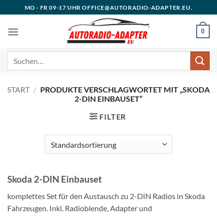
Zum
MO - FR 09-17 UHR OFFICE@AUTORADIO-ADAPTER.EU.
Inhalt
springen
0
Suchen
nach:
START
/
PRODUKTE VERSCHLAGWORTET MIT „SKODA
2-DIN EINBAUSET“
FILTER
Skoda 2-DIN Einbauset
komplettes Set für den Austausch zu 2-DIN Radios in Skoda
Fahrzeugen. Inkl. Radioblende, Adapter und