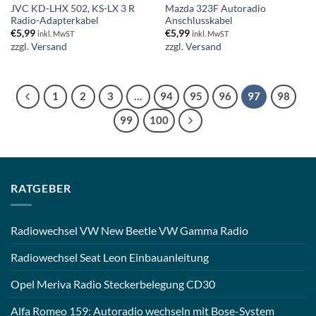
JVC KD-LHX 502, KS-LX 3 R
Mazda 323F Autoradio
Radio-Adapterkabel
Anschlusskabel
€
5,99
€
5,99
inkl. MwST
inkl. MwST
zzgl.
Versand
zzgl.
Versand
1
2
3
…
94
95
96
97
98
99
100
RATGEBER
Radiowechsel VW New Beetle VW Gamma Radio
Radiowechsel Seat Leon Einbauanleitung
Opel Meriva Radio Steckerbelegung CD30
Alfa Romeo 159: Autoradio wechseln mit Bose-System