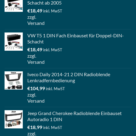
Schacht ab 2005
€
18,49
inkl. MwST
zzgl.
Versand
VW T5 1 DIN Fach Einbauset für Doppel-DIN-
Schacht
€
18,49
inkl. MwST
zzgl.
Versand
Iveco Daily 2014-21 2 DIN Radioblende
Lenkradfernbedienung
€
104,99
inkl. MwST
zzgl.
Versand
Jeep Grand Cherokee Radioblende Einbauset
Autoradio 1 DIN
€
18,99
inkl. MwST
zzgl.