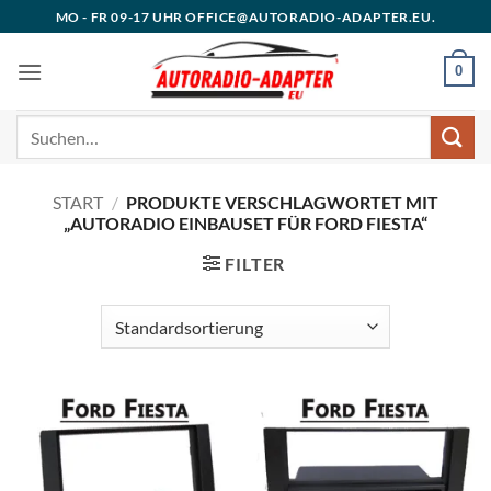
Zum
MO - FR 09-17 UHR OFFICE@AUTORADIO-ADAPTER.EU.
Inhalt
springen
0
Suchen
nach:
START
/
PRODUKTE VERSCHLAGWORTET MIT
„AUTORADIO EINBAUSET FÜR FORD FIESTA“
FILTER