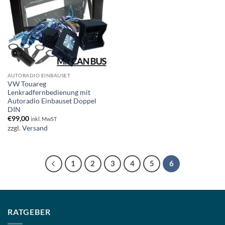
AUTORADIO EINBAUSET
VW Touareg
Lenkradfernbedienung mit
Autoradio Einbauset Doppel
DIN
€
99,00
inkl. MwST
zzgl.
Versand
1
2
3
4
5
6
RATGEBER