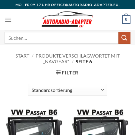
Zum
MO - FR 09-17 UHR OFFICE@AUTORADIO-ADAPTER.EU.
Inhalt
springen
0
Suchen
nach:
START
/
PRODUKTE VERSCHLAGWORTET MIT
„NAVGEAR“
/
SEITE 6
FILTER