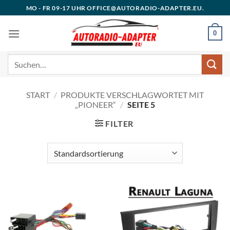
Zum
MO - FR 09-17 UHR OFFICE@AUTORADIO-ADAPTER.EU.
Inhalt
springen
0
Suchen
nach:
START
/
PRODUKTE VERSCHLAGWORTET MIT
„PIONEER“
/
SEITE 5
FILTER