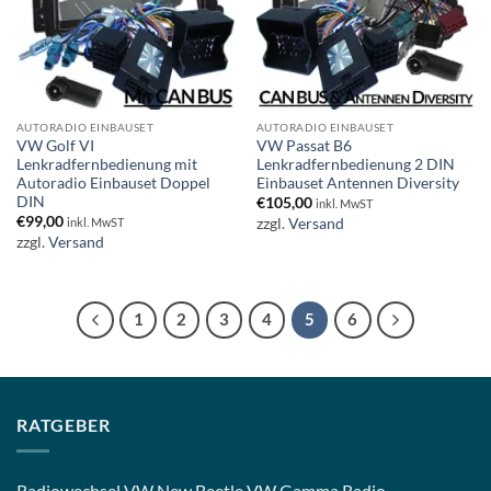
AUTORADIO EINBAUSET
AUTORADIO EINBAUSET
VW Golf VI
VW Passat B6
Lenkradfernbedienung mit
Lenkradfernbedienung 2 DIN
Autoradio Einbauset Doppel
Einbauset Antennen Diversity
DIN
€
105,00
inkl. MwST
€
99,00
zzgl.
Versand
inkl. MwST
zzgl.
Versand
1
2
3
4
5
6
RATGEBER
Radiowechsel VW New Beetle VW Gamma Radio