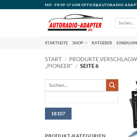
Zum
MO - FR 09-17 UHR OFFICE@AUTORADIO-ADAP
Inhalt
springen
Suchen
nach:
STARTSEITE
SHOP
RATGEBER
EINBAUAN
START
/
PRODUKTE VERSCHLAGW
„PIONEER“
/
SEITE 6
PRODUKT-KATEGORIEN