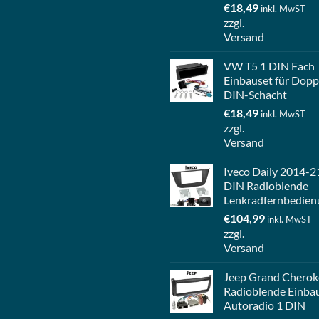
€
18,49
inkl. MwST
zzgl.
Versand
VW T5 1 DIN Fach
Einbauset für Dopp
DIN-Schacht
€
18,49
inkl. MwST
zzgl.
Versand
Iveco Daily 2014-2
DIN Radioblende
Lenkradfernbedien
€
104,99
inkl. MwST
zzgl.
Versand
Jeep Grand Cherok
Radioblende Einba
Autoradio 1 DIN