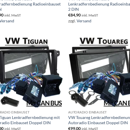
radfernbedienung Radioeinbauset
Lenkradfernbedienung Radioeinb
N
2 DIN
90
€
84,90
inkl. MwST
inkl. MwST
Versand
zzgl.
Versand
RADIO EINBAUSET
AUTORADIO EINBAUSET
iguan Lenkradfernbedienung mit
VW Touareg Lenkradfernbedienun
radio Einbauset Doppel DIN
Autoradio Einbauset Doppel DIN
00
€
99,00
inkl. MwST
inkl. MwST