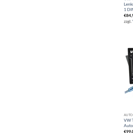
Lenk
1 DI
€
84,
zzgl.
AUTO
VW T
Auto
€
99,