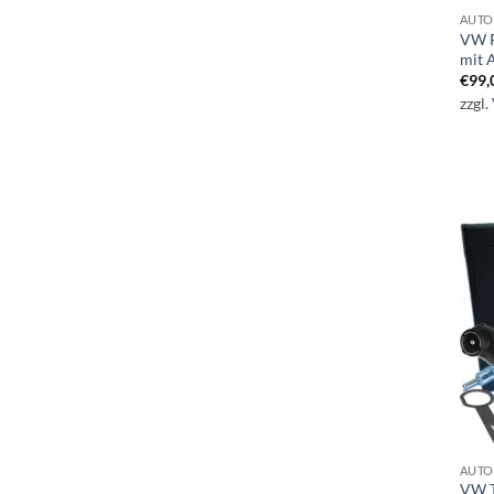
AUTO
VW P
mit 
€
99,
zzgl.
AUTO
VW T