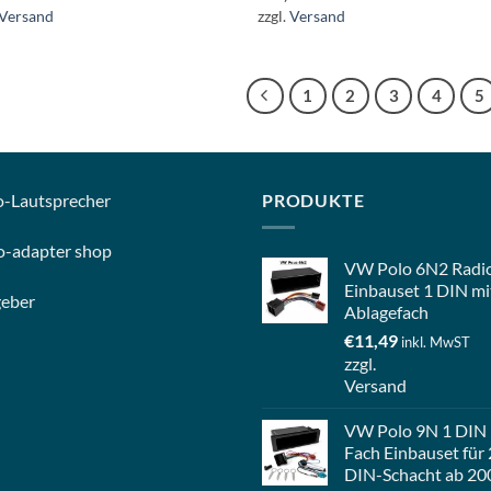
Versand
zzgl.
Versand
1
2
3
4
5
o-
Lautsprecher
PRODUKTE
o-
adapter shop
VW Polo 6N2 Radi
Einbauset 1 DIN mi
geber
Ablagefach
€
11,49
inkl. MwST
zzgl.
Versand
VW Polo 9N 1 DIN
Fach Einbauset für 
DIN-Schacht ab 20