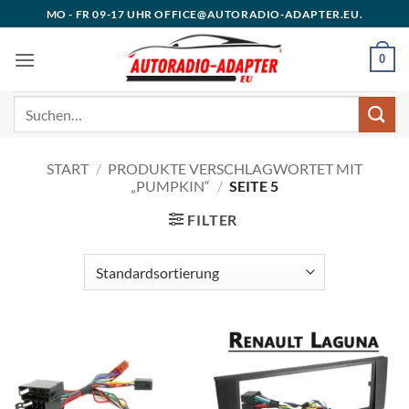
Zum
MO - FR 09-17 UHR OFFICE@AUTORADIO-ADAPTER.EU.
Inhalt
springen
0
Suchen
nach:
START
/
PRODUKTE VERSCHLAGWORTET MIT
„PUMPKIN“
/
SEITE 5
FILTER