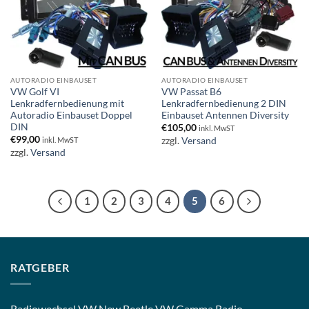
AUTORADIO EINBAUSET
AUTORADIO EINBAUSET
VW Golf VI
VW Passat B6
Lenkradfernbedienung mit
Lenkradfernbedienung 2 DIN
Autoradio Einbauset Doppel
Einbauset Antennen Diversity
DIN
€
105,00
inkl. MwST
€
99,00
zzgl.
Versand
inkl. MwST
zzgl.
Versand
1
2
3
4
5
6
RATGEBER
Radiowechsel VW New Beetle VW Gamma Radio