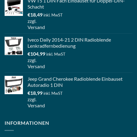
VW T5 1 DIN Fach Einbauset für Doppel-DIN-
Schacht
€
18,49
inkl. MwST
zzgl.
Versand
Iveco Daily 2014-21 2 DIN Radioblende
Lenkradfernbedienung
€
104,99
inkl. MwST
zzgl.
Versand
Jeep Grand Cherokee Radioblende Einbauset
Autoradio 1 DIN
€
18,99
inkl. MwST
zzgl.
Versand
INFORMATIONEN