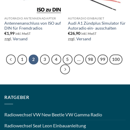
AUTORADIO ANTENNENADAPTER
AUTORADIO EINBAUSET
Antennenanschluss von ISO auf
Audi A1 Zündplus Simulator für
DIN für Fremdradios
Autoradio ein- ausschalten
€
1,99
€
26,90
inkl. MwST
inkl. MwST
zzgl.
Versand
zzgl.
Versand
1
2
3
4
5
…
98
99
100
RATGEBER
Radiowechsel VW New Beetle VW Gamma Radio
Radiowechsel Seat Leon Einbauanleitung