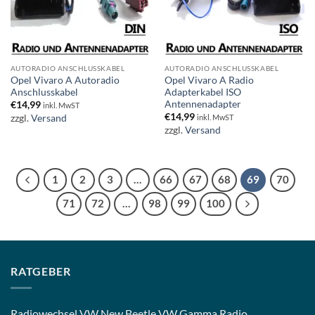
AUTORADIO ANSCHLUSSKABEL
AUTORADIO ANSCHLUSSKABEL
Opel Vivaro A Autoradio
Opel Vivaro A Radio
Anschlusskabel
Adapterkabel ISO
Antennenadapter
€
14,99
inkl. MwST
€
14,99
zzgl.
Versand
inkl. MwST
zzgl.
Versand
1
2
3
…
66
67
68
69
70
71
72
…
98
99
100
RATGEBER
Radiowechsel VW New Beetle VW Gamma Radio