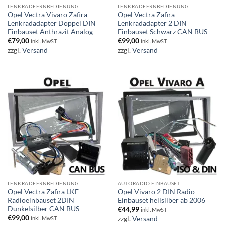
LENKRADFERNBEDIENUNG
LENKRADFERNBEDIENUNG
Opel Vectra Vivaro Zafira
Opel Vectra Zafira
Lenkradadapter Doppel DIN
Lenkradadapter 2 DIN
Einbauset Anthrazit Analog
Einbauset Schwarz CAN BUS
€
79,00
€
99,00
inkl. MwST
inkl. MwST
zzgl.
Versand
zzgl.
Versand
LENKRADFERNBEDIENUNG
AUTORADIO EINBAUSET
Opel Vectra Zafira LKF
Opel Vivaro 2 DIN Radio
Radioeinbauset 2DIN
Einbauset hellsilber ab 2006
Dunkelsilber CAN BUS
€
44,99
inkl. MwST
€
99,00
zzgl.
Versand
inkl. MwST